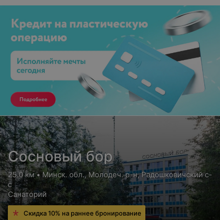
Сосновый бор
25.0 км • Минск. обл., Молодеч. р-н, Радошковичский c-
с
Санаторий
Скидка 10% на раннее бронирование