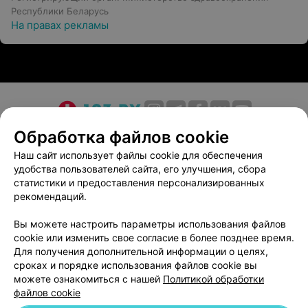
Республики Беларусь
На правах рекламы
О проекте
Новости проекта
Размещение рекламы
Обработка файлов cookie
Медицинский маркетинг
Публичный договор
Наш сайт использует файлы cookie для обеспечения
удобства пользователей сайта, его улучшения, сбора
Пользовательское соглашение
Способы оплаты
статистики и предоставления персонализированных
Вакансии
Партнеры
рекомендаций.
Написать руководителю 103.by
Вы можете настроить параметры использования файлов
Написать в поддержку
cookie или изменить свое согласие в более позднее время.
Персональные настройки cookie
Для получения дополнительной информации о целях,
сроках и порядке использования файлов cookie вы
Обработка персональных данных
можете ознакомиться с нашей
Политикой обработки
файлов cookie