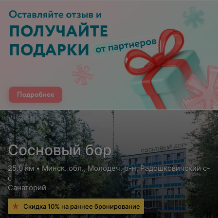
Сосновый бор
25.0 км • Минск. обл., Молодеч. р-н, Радошковичский c-
с
Санаторий
Скидка 10% на раннее бронирование